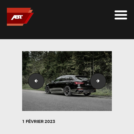
ABT SPORTSLINE FRANCE
LE MONDE ABT
MARQUES
LE SUR-MESURE
ABT
CONTACT
Audi_S6_Avant_ABT_DR21_schwarz-5
Audi_S6_Avant_
1 FÉVRIER 2023