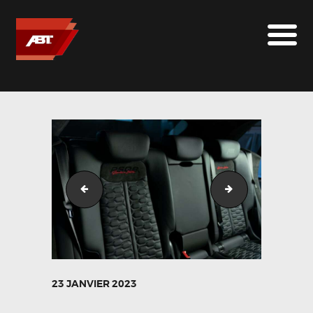
ABT SPORTSLINE FRANCE
LE MONDE ABT
MARQUES
LE SUR-MESURE
ABT
CONTACT
ABT_RSQ8_SE_Detail_38
ABT_RSQ8_SE_D
23 JANVIER 2023