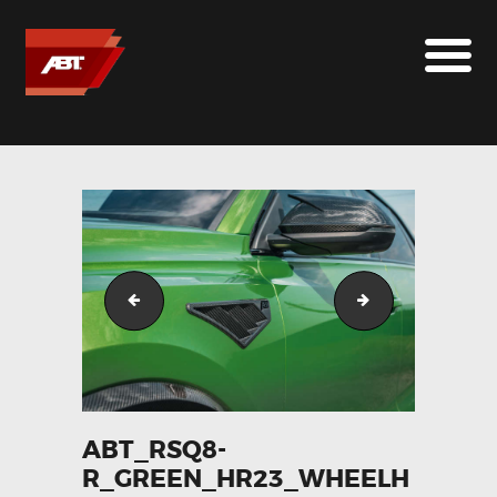
ABT SPORTSLINE FRANCE
LE MONDE ABT
MARQUES
LE SUR-MESURE
ABT
CONTACT
ABT_RSQ8-R_green_HR23_landscape_rear_detail
ABT_RSQ8-R_gr
ABT_RSQ8-
R_GREEN_HR23_WHEELH