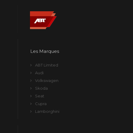
Les Marques
ABT Limited
Audi
Volkswagen
Skoda
Seat
Cupra
Lamborghini