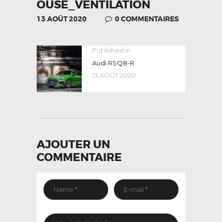
OUSE_VENTILATION
13 AOÛT 2020
0
COMMENTAIRES
NAVIGATION
Published in
Previous
post:
Audi RSQ8-R
DE
13 AOÛT 2020
L’ARTICLE
AJOUTER UN
COMMENTAIRE