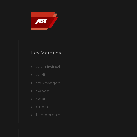
Les Marques
ABT Limited
Audi
Volkswagen
Skoda
Seat
Cupra
Lamborghini