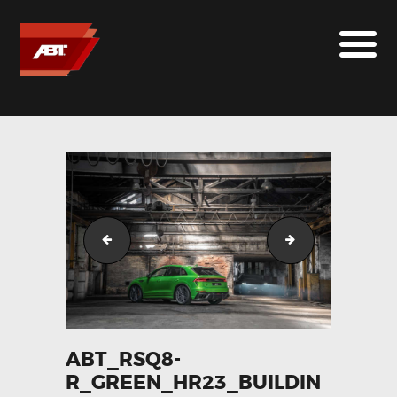
ABT SPORTSLINE FRANCE
LE MONDE ABT
MARQUES
LE SUR-MESURE
ABT
CONTACT
ABT_RSQ8-R_green_HR23_building_side
ABT_RSQ8-R_gr
ABT_RSQ8-
R_GREEN_HR23_BUILDIN