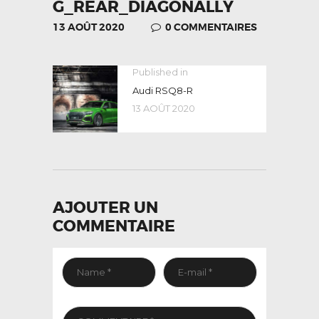
G_REAR_DIAGONALLY
13 AOÛT 2020
0
COMMENTAIRES
NAVIGATION
Published in
Previous
post:
Audi RSQ8-R
DE
13 AOÛT 2020
L’ARTICLE
AJOUTER UN
COMMENTAIRE