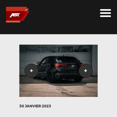
ABT SPORTSLINE FRANCE
LE MONDE ABT
MARQUES
LE SUR-MESURE
ABT
CONTACT
DSC05218
RSQ3_schwarz-
30 JANVIER 2023