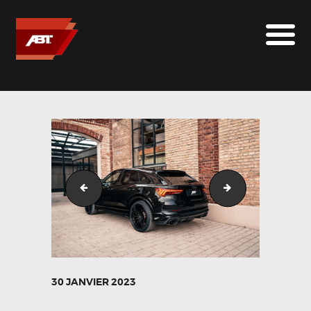
ABT SPORTSLINE FRANCE
LE MONDE ABT
MARQUES
LE SUR-MESURE
ABT
CONTACT
DSC05184
DSC05195
30 JANVIER 2023