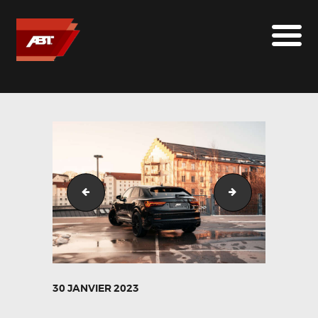
ABT SPORTSLINE FRANCE
LE MONDE ABT
MARQUES
LE SUR-MESURE
ABT
CONTACT
DSC05155
DSC05176
30 JANVIER 2023