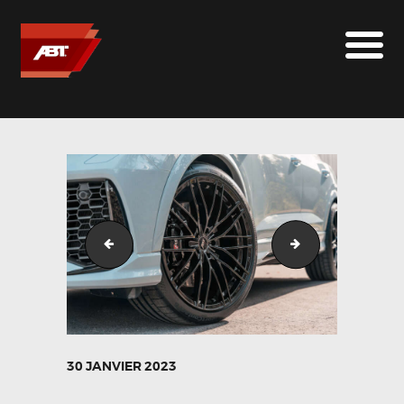
ABT SPORTSLINE FRANCE
LE MONDE ABT
MARQUES
LE SUR-MESURE
ABT
CONTACT
Audi_RSQ3_Kumulusblau_HR21-1
Audi_RSQ3_Kumu
30 JANVIER 2023