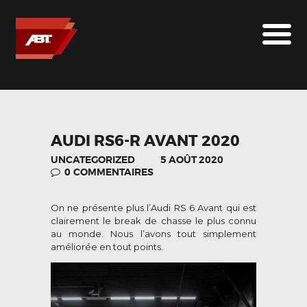
ABT SPORTSLINE FRANCE
LE MONDE ABT
MARQUES
LE SUR-MESURE
ABT
AUDI RS6-R AVANT 2020
CONTACT
UNCATEGORIZED
5 AOÛT 2020
0
COMMENTAIRES
On ne présente plus l’Audi RS 6 Avant qui est
clairement le break de chasse le plus connu
au monde. Nous l’avons tout simplement
améliorée en tout points.