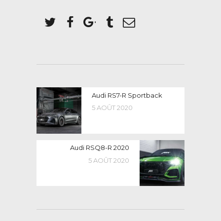
NAVIGATION
Previous
Audi RS7-R Sportback
post:
DE
5 AOÛT 2020
L’ARTICLE
Next
Audi RSQ8-R 2020
post:
5 AOÛT 2020