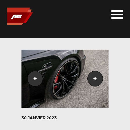
ABT SPORTSLINE FRANCE
LE MONDE ABT
MARQUES
LE SUR-MESURE
ABT
CONTACT
ABT_RS4_schwarz_GR21_glossyblack-8
ABT_RS4_schwar
30 JANVIER 2023