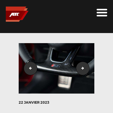
ABT SPORTSLINE FRANCE
LE MONDE ABT
MARQUES
LE SUR-MESURE
ABT
CONTACT
ABT_RS4-S_GR21-13
ABT_RS4-S_GR21
22 JANVIER 2023