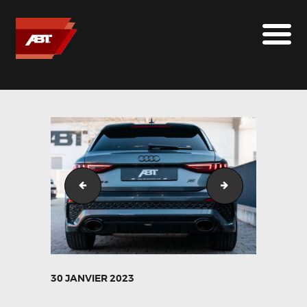
ABT SPORTSLINE FRANCE
LE MONDE ABT
MARQUES
LE SUR-MESURE
ABT
CONTACT
RS3_Daytona_Grau-7
RS3_Daytona_G
30 JANVIER 2023