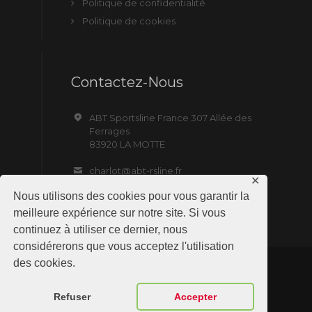
Politique de confidentialité
Politique de cookies
Contactez-Nous
ABT Sportsline France 307 Allée des
Ferrages
83920 LA MOTTE
charlot@abt-rsline.fr
✕
Nous utilisons des cookies pour vous garantir la
meilleure expérience sur notre site. Si vous
continuez à utiliser ce dernier, nous
considérerons que vous acceptez l'utilisation
des cookies.
ABT Sportsline France © 2019 All Rights
Reserved. Site by NMD SAS
Refuser
Accepter