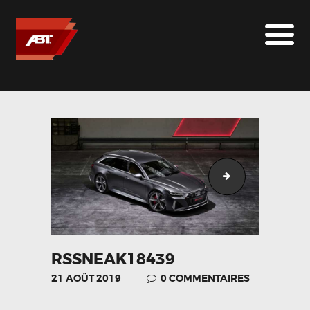
ABT SPORTSLINE FRANCE
LE MONDE ABT
MARQUES
LE SUR-MESURE
ABT
CONTACT
download-5
RSSNEAK18439
21 AOÛT 2019
0
COMMENTAIRES