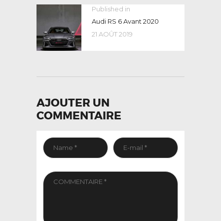
NAVIGATION
Published in
Previous
post:
Audi RS 6 Avant 2020
DE
21 AOÛT 2019
L’ARTICLE
AJOUTER UN
COMMENTAIRE