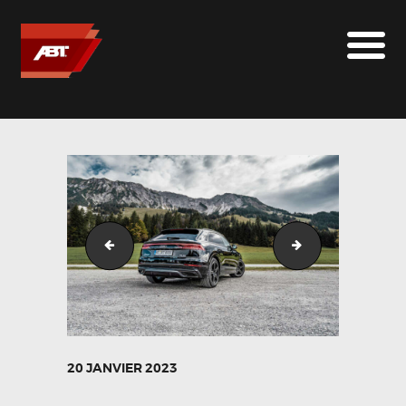
ABT SPORTSLINE FRANCE
LE MONDE ABT
MARQUES
LE SUR-MESURE
ABT
CONTACT
Audi_Q8_schwarz_FR_herbst-19
Audi_Q8_schwar
20 JANVIER 2023