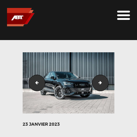
ABT SPORTSLINE FRANCE
LE MONDE ABT
MARQUES
LE SUR-MESURE
ABT
CONTACT
Audi_Q3_GR21_schwarz-8
Audi_Q3_GR21_s
23 JANVIER 2023