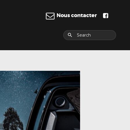
Nous contacter
E