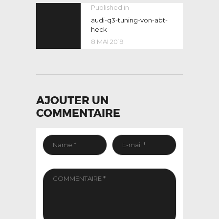
NAVIGATION
Published in
Previous
post:
audi-q3-tuning-von-abt-
DE
heck
L’ARTICLE
8 MAI 2019
AJOUTER UN
COMMENTAIRE