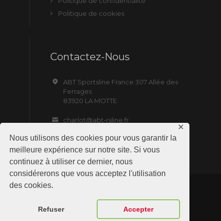
Politique de confidentialité
Politique de cookies
Contactez-Nous
ABT Sportsline France 307 Allée des
Ferrages
83920 LA MOTTE
charlot@abt-rsline.fr
✕
Nous utilisons des cookies pour vous garantir la
meilleure expérience sur notre site. Si vous
continuez à utiliser ce dernier, nous
considérerons que vous acceptez l'utilisation
des cookies.
ABT Sportsline France © 2019 All Rights
Reserved. Site by NMD SAS
Refuser
Accepter