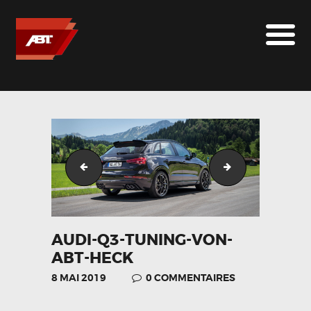
ABT SPORTSLINE FRANCE
LE MONDE ABT
MARQUES
LE SUR-MESURE
ABT
CONTACT
audi-q3-tuning-von-abt-seite
csm_abt_q3_8u0
AUDI-Q3-TUNING-VON-
ABT-HECK
8 MAI 2019
0
COMMENTAIRES