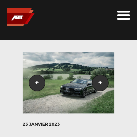
ABT SPORTSLINE FRANCE
LE MONDE ABT
MARQUES
LE SUR-MESURE
ABT
CONTACT
DSC09582-Edit
DSC09589
23 JANVIER 2023