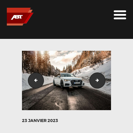
ABT SPORTSLINE FRANCE
LE MONDE ABT
MARQUES
LE SUR-MESURE
ABT
CONTACT
Audi_A6_Avant_ABT_ER-C_gletscherweiss-1
Audi_A6_Avant_
23 JANVIER 2023