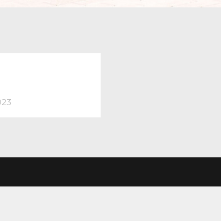
TION
revious
ost:
023
LE