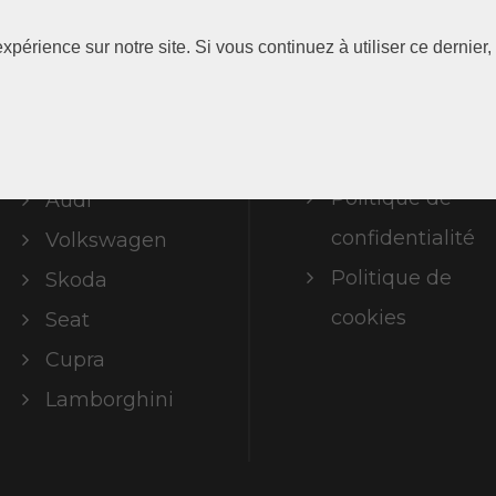
Les
Information
xpérience sur notre site. Si vous continuez à utiliser ce dernie
Marques
Mentions
légales
ABT Limited
Politique de
Audi
confidentialité
Volkswagen
Politique de
Skoda
cookies
Seat
Cupra
Lamborghini