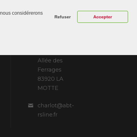
Contactez-
r, nous considérerons
Nous
Refuser
Accepter
ABT Sportsline
France 307
Allée des
Ferrages
83920 LA
MOTTE
charlot@abt-
rsline.fr