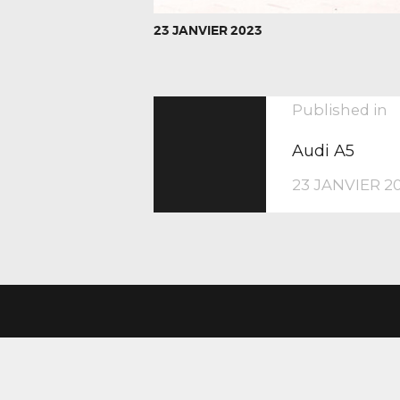
23 JANVIER 2023
NAVIGA
P
Published in
p
Audi A5
DE
23 JANVIER 2
L’ARTIC