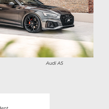
Audi A5
TION
revious
ost:
dent