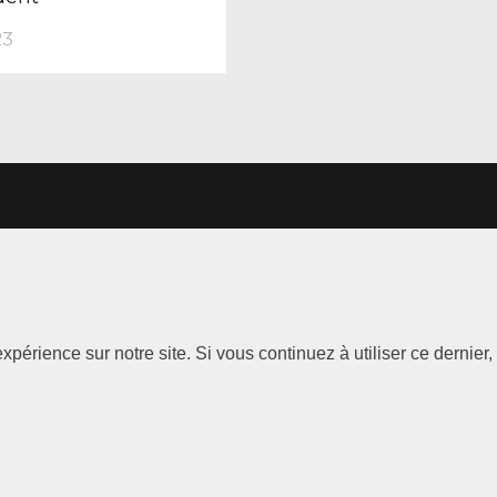
23
LE
Les
Information
xpérience sur notre site. Si vous continuez à utiliser ce dernie
Marques
Mentions
légales
ABT Limited