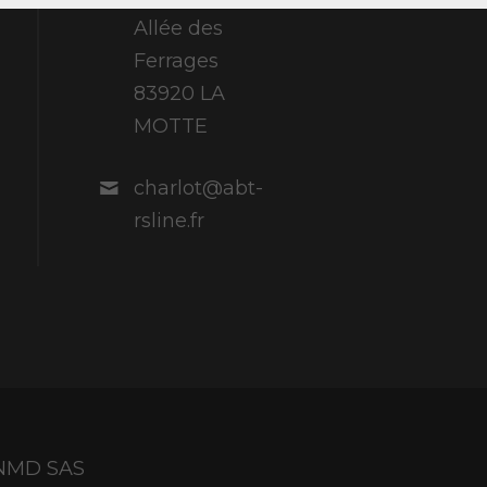
Allée des
Ferrages
83920 LA
MOTTE
charlot@abt-
rsline.fr
y NMD SAS