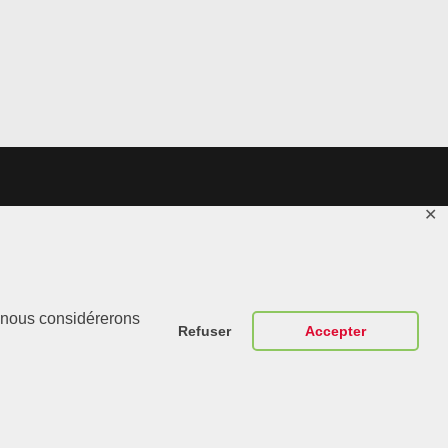
✕
Contactez-
r, nous considérerons
Nous
Refuser
Accepter
ABT Sportsline
France 307