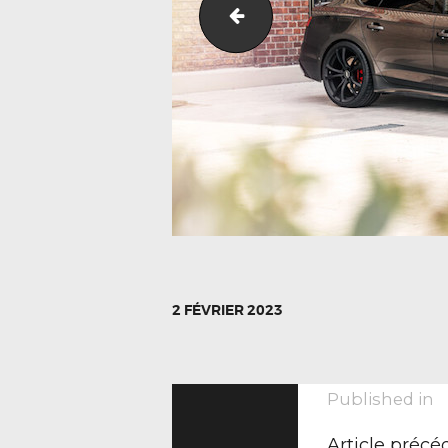
Audi-A4
2 FÉVRIER 2023
NAVIGA
P
Published in
p
Article précé