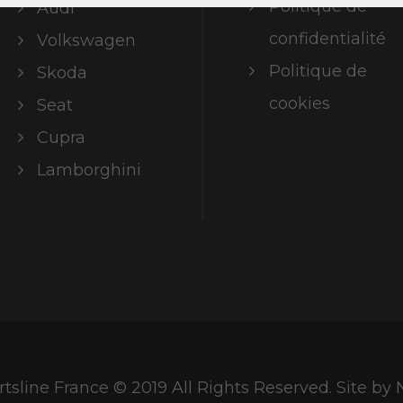
Politique de
Audi
confidentialité
Volkswagen
Politique de
Skoda
cookies
Seat
Cupra
Lamborghini
tsline France © 2019 All Rights Reserved. Site b