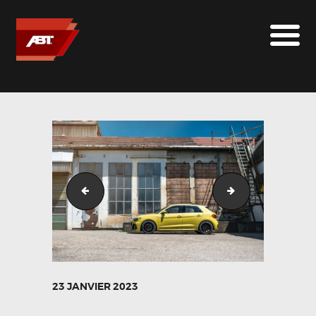
ABT SPORTSLINE FRANCE
LE MONDE ABT
MARQUES
LE SUR-MESURE
ABT
CONTACT
Audi_a1_GR18-4
Audi_a1_GR18-6
23 JANVIER 2023