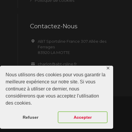
Politique de cookies
Contactez-Nous
ABT Sportsline France 307 Allée des
Ferrages
83920 LA MOTTE
charlot@abt-rsline.fr
✕
Nous utilisons des cookies pour vous garantir la
meilleure expérience sur notre site. Si vous
continuez à utiliser ce dernier, nous
considérerons que vous acceptez l'utilisation
des cookies.
ABT Sportsline France © 2019 All Rights
Reserved. Site by NMD SAS
Refuser
Accepter