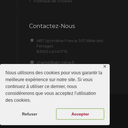
Politique de cookies
Contactez-Nous
ABT Sportsline France 307 Allée des
Ferrages
83920 LA MOTTE
charlot@abt-rsline.fr
✕
Nous utilisons des cookies pour vous garantir la
meilleure expérience sur notre site. Si vous
continuez à utiliser ce dernier, nous
considérerons que vous acceptez l'utilisation
des cookies.
ABT Sportsline France © 2019 All Rights
Refuser
Accepter
Reserved. Site by NMD SAS