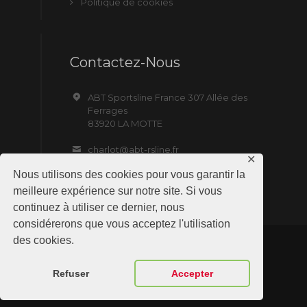
Politique de cookies
Contactez-Nous
ABT Sportsline France 307 Allée des
Ferrages
83920 LA MOTTE
charlot@abt-rsline.fr
✕
Nous utilisons des cookies pour vous garantir la
meilleure expérience sur notre site. Si vous
continuez à utiliser ce dernier, nous
considérerons que vous acceptez l'utilisation
des cookies.
ABT Sportsline France © 2019 All Rights
Refuser
Accepter
Reserved. Site by NMD SAS