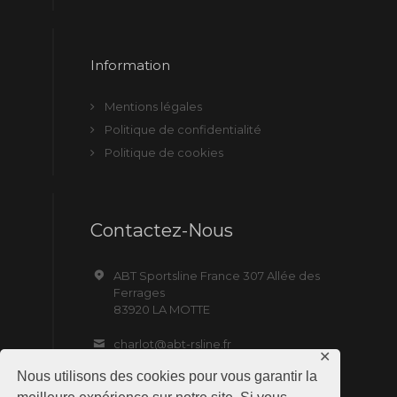
Information
Mentions légales
Politique de confidentialité
Politique de cookies
Contactez-Nous
ABT Sportsline France 307 Allée des
Ferrages
83920 LA MOTTE
charlot@abt-rsline.fr
✕
Nous utilisons des cookies pour vous garantir la