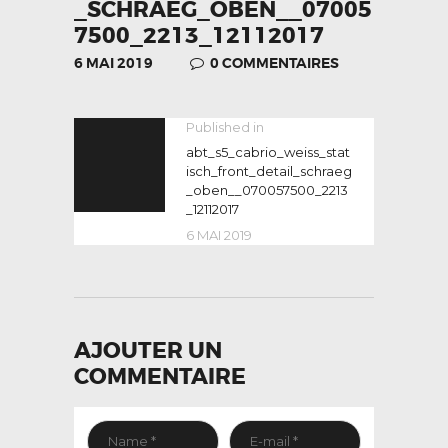
_SCHRAEG_OBEN__07005
7500_2213_12112017
6 MAI 2019
0
COMMENTAIRES
NAVIGATION
Published in
Previous
post:
abt_s5_cabrio_weiss_stat
DE
isch_front_detail_schraeg
L’ARTICLE
_oben__070057500_2213
_12112017
6 MAI 2019
AJOUTER UN
COMMENTAIRE