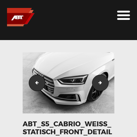
ABT SPORTSLINE FRANCE
LE MONDE ABT
MARQUES
LE SUR-MESURE
ABT
CONTACT
abt_s5_cabrio_weiss_dynamisch_schraeg_vorne__06
abt_s5_cabrio_w
ABT_S5_CABRIO_WEISS_
STATISCH_FRONT_DETAIL