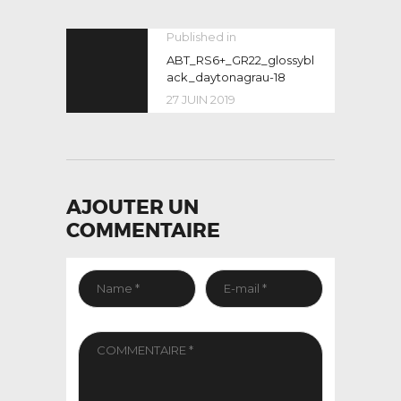
NAVIGATION
Published in
Previous
post:
ABT_RS6+_GR22_glossybl
DE
ack_daytonagrau-18
L’ARTICLE
27 JUIN 2019
AJOUTER UN
COMMENTAIRE