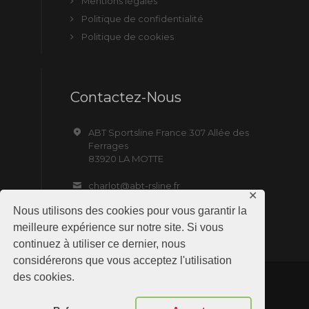
Mentions légales
Politique de confidentialité
Politique de cookies
Contactez-Nous
ABT Sportsline France 307 Allée des
Ferrages
83920 LA MOTTE
charlot@abt-rsline.fr
✕
Nous utilisons des cookies pour vous garantir la
meilleure expérience sur notre site. Si vous
continuez à utiliser ce dernier, nous
considérerons que vous acceptez l'utilisation
des cookies.
ABT Sportsline France © 2019 All Rights