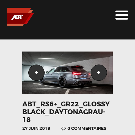
ABT SPORTSLINE FRANCE
LE MONDE ABT
MARQUES
LE SUR-MESURE
ABT
CONTACT
ABT_RS6+_GR22_glossyblack_daytonagrau-3
ABT_Amarok_3.
ABT_RS6+_GR22_GLOSSY
BLACK_DAYTONAGRAU-
18
27 JUIN 2019
0
COMMENTAIRES