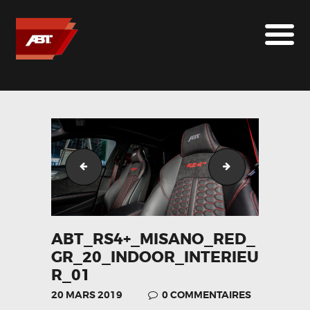
ABT SPORTSLINE FRANCE
LE MONDE ABT
MARQUES
LE SUR-MESURE
ABT
CONTACT
ABT_RS4+_Misano_Red_GR_20_indoor_back
Jante DR
ABT_RS4+_MISANO_RED_
GR_20_INDOOR_INTERIEU
R_01
20 MARS 2019
0
COMMENTAIRES