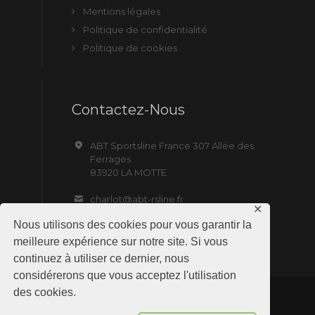
Mentions légales
Politique de confidentialité
Politique de cookies
Contactez-Nous
ABT Sportsline France 307 Allée des
Ferrages
83920 LA MOTTE
charlot@abt-rsline.fr
✕
Nous utilisons des cookies pour vous garantir la
meilleure expérience sur notre site. Si vous
continuez à utiliser ce dernier, nous
considérerons que vous acceptez l'utilisation
des cookies.
ABT Sportsline France © 2019 All Rights