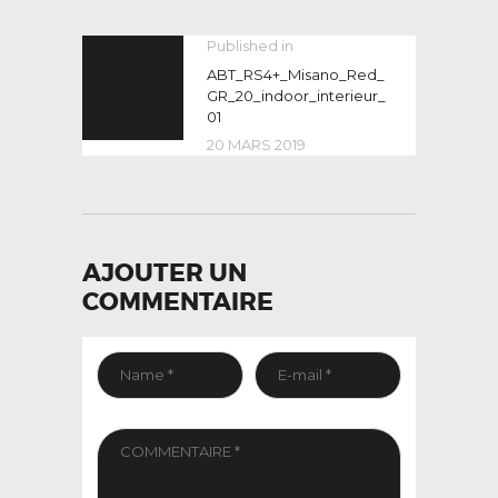
NAVIGATION
Published in
Previous
post:
ABT_RS4+_Misano_Red_
DE
GR_20_indoor_interieur_
L’ARTICLE
01
20 MARS 2019
AJOUTER UN
COMMENTAIRE