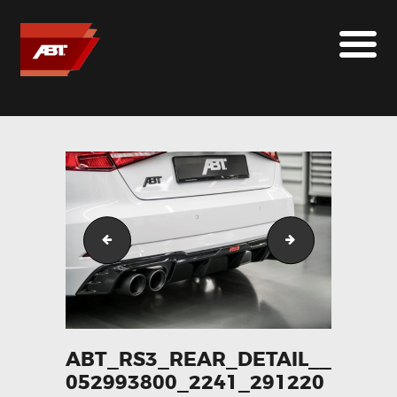
ABT SPORTSLINE FRANCE
LE MONDE ABT
MARQUES
LE SUR-MESURE
ABT
CONTACT
abt_rs3_front_side__061847100_2241_29122017
abt_rs3_seat__0
ABT_RS3_REAR_DETAIL__
052993800_2241_291220