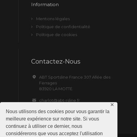
Information
Mentions légales
Politique de confidentialité
Politique de cookies
Contactez-Nous
ABT Sportsline France 307 Allée des
Ferrages
83920 LA MOTTE
charlot@abt-rsline.fr
✕
Nous utilisons des cookies pour vous garantir la
meilleure expérience sur notre site. Si vous
continuez à utiliser ce dernier, nous
considérerons que vous acceptez l'utilisation