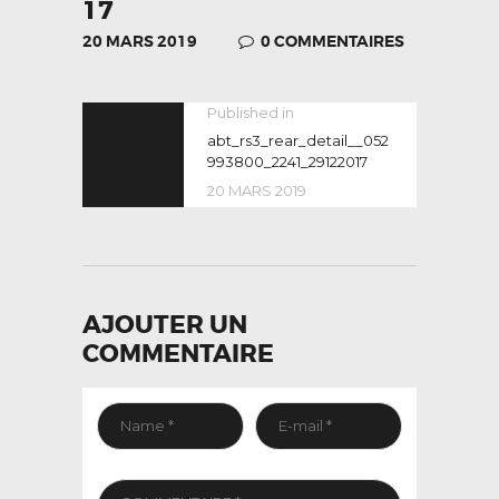
17
20 MARS 2019
0
COMMENTAIRES
NAVIGATION
Published in
Previous
post:
abt_rs3_rear_detail__052
DE
993800_2241_29122017
L’ARTICLE
20 MARS 2019
AJOUTER UN
COMMENTAIRE