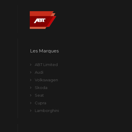
Les Marques
ABT Limited
Audi
Volkswagen
Skoda
Seat
Cupra
Lamborghini