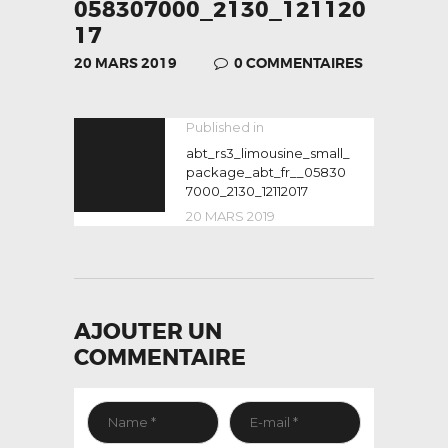
058307000_2130_121120
17
20 MARS 2019
0
COMMENTAIRES
NAVIGATION
Published in
Previous
post:
abt_rs3_limousine_small_
DE
package_abt_fr__05830
L’ARTICLE
7000_2130_12112017
20 MARS 2019
AJOUTER UN
COMMENTAIRE