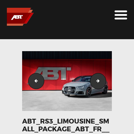
ABT SPORTSLINE FRANCE
LE MONDE ABT
MARQUES
LE SUR-MESURE
ABT
CONTACT
abt_rs3_rear_diagonal__032139200_2241_29122017
abt_rs3_side__0
ABT_RS3_LIMOUSINE_SM
ALL_PACKAGE_ABT_FR__