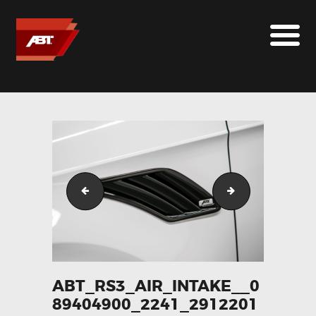
ABT SPORTSLINE FRANCE
LE MONDE ABT
MARQUES
LE SUR-MESURE
ABT
CONTACT
abt_rs3_sportback_big_package_abt_erf_rear__049
abt_rs3_exhaus
ABT_RS3_AIR_INTAKE__0
89404900_2241_2912201