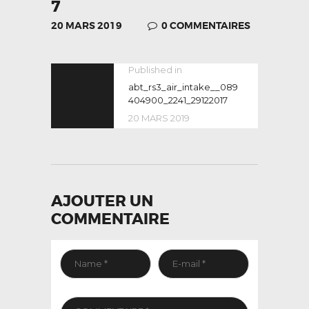
7
20 MARS 2019
0
COMMENTAIRES
NAVIGATION
Published in
Previous
post:
abt_rs3_air_intake__089
DE
404900_2241_29122017
L’ARTICLE
20 MARS 2019
AJOUTER UN
COMMENTAIRE