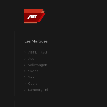
Les Marques
ABT Limited
Audi
Volkswagen
Skoda
Seat
Cupra
Lamborghini