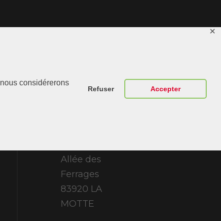
✕
Contactez-
r, nous considérerons
Nous
Refuser
Accepter
ABT Sportsline
France 307
Allée des
Ferrages
83920 LA
MOTTE