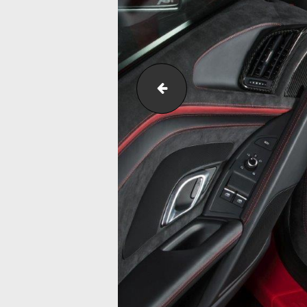
r8_4s00_endschalldaemp