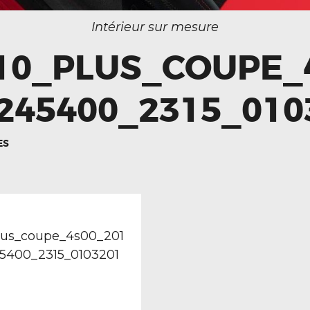
Intérieur sur mesure
10_PLUS_COUPE_
245400_2315_010
ES
TION
revious
ost:
lus_coupe_4s00_201
45400_2315_0103201