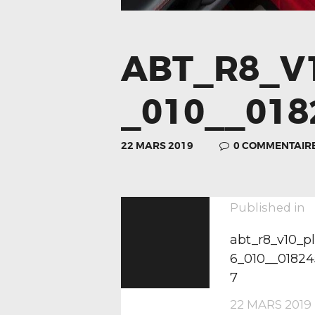
ABT_R8_V
_010__018
22 MARS 2019
0
COMMENTAIR
NAVIGA
P
Published in
p
abt_r8_v10_p
DE
6_010__0182
7
22 MARS 2019