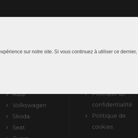
Les
Information
xpérience sur notre site. Si vous continuez à utiliser ce dernie
Marques
Mentions
légales
ABT Limited
Politique de
Audi
confidentialité
Volkswagen
Politique de
Skoda
cookies
Seat