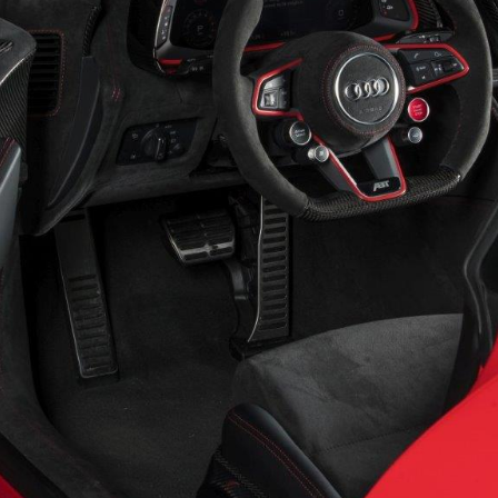
fer__072257500_2153_29122017