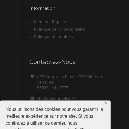
Information
Mentions légales
Politique de confidentialité
Politique de cookies
Contactez-Nous
ABT Sportsline France 307 Allée des
Ferrages
83920 LA MOTTE
charlot@abt-rsline.fr
✕
Nous utilisons des cookies pour vous garantir la
meilleure expérience sur notre site. Si vous
continuez à utiliser ce dernier, nous