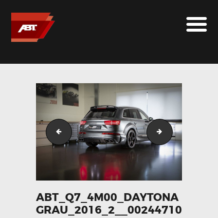
ABT SPORTSLINE FRANCE
LE MONDE ABT
MARQUES
LE SUR-MESURE
ABT
CONTACT
abt_q7_4m00_daytonagrau_2016_1__093953700_201
abt_q7_4m00_da
ABT_Q7_4M00_DAYTONA
GRAU_2016_2__00244710