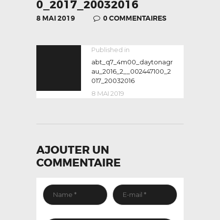
0_2017_20032016
8 MAI 2019
0
COMMENTAIRES
NAVIGATION
Published in
Previous
post:
abt_q7_4m00_daytonagr
DE
au_2016_2__002447100_2
L’ARTICLE
017_20032016
8 MAI 2019
AJOUTER UN
COMMENTAIRE