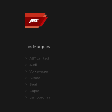
Les Marques
ABT Limited
Audi
Volkswagen
Skoda
Seat
Cupra
Lamborghini