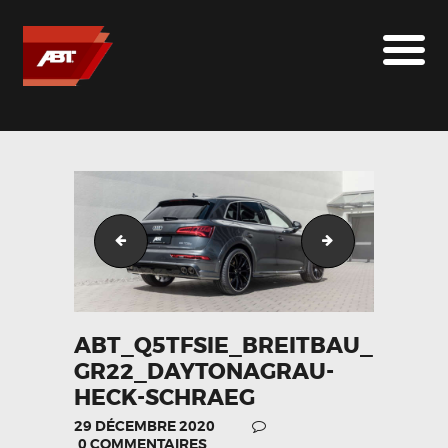
ABT SPORTSLINE FRANCE
LE MONDE ABT
MARQUES
LE SUR-MESURE
ABT
CONTACT
ABT_Q5TFSIe_Breitbau_GR22_Daytonagrau-Front-s
ABT_Q5TFSIe_B
ABT_Q5TFSIE_BREITBAU_
GR22_DAYTONAGRAU-
HECK-SCHRAEG
29 DÉCEMBRE 2020
0
COMMENTAIRES