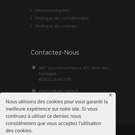
Mentions légales
Politique de confidentialité
Politique de cookies
Contactez-Nous
ABT Sportsline France 307 Allée des
Ferrages
83920 LA MOTTE
charlot@abt-rsline.fr
✕
Nous utilisons des cookies pour vous garantir la
meilleure expérience sur notre site. Si vous
continuez à utiliser ce dernier, nous
considérerons que vous acceptez l'utilisation
des cookies.