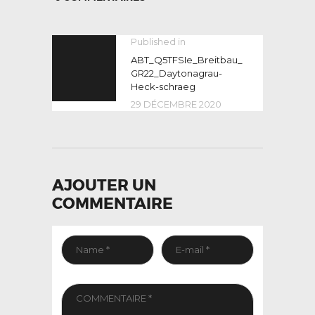
NAVIGATION
Published in
Previous
post:
ABT_Q5TFSIe_Breitbau_
DE
GR22_Daytonagrau-
L’ARTICLE
Heck-schraeg
29 DÉCEMBRE 2020
AJOUTER UN
COMMENTAIRE