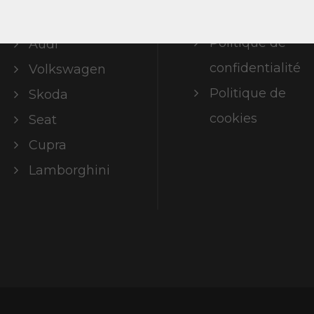
légales
ABT Limited
Politique de
Audi
confidentialité
Volkswagen
Politique de
Skoda
cookies
Seat
Cupra
Lamborghini