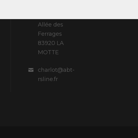
ABT Sportsline
France 307
Allée des
Ferrages
83920 LA
MOTTE
charlot@abt-
rsline.fr