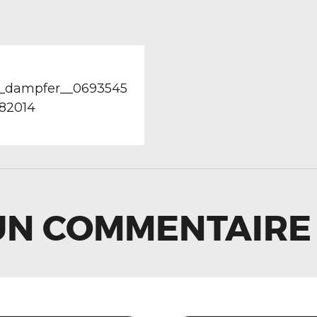
TION
revious
ost:
_r_dampfer__0693545
82014
LE
UN COMMENTAIRE