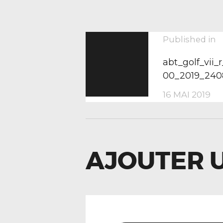
NAVIGA
P
Published in
p
abt_golf_vii
DE
00_2019_240
16 MAI 2019
L’ARTIC
AJOUTER 