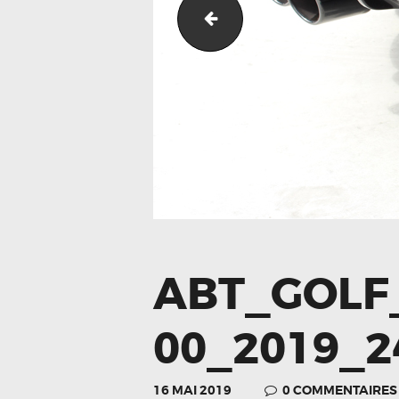
gewindesportfahrwerk__
ABT_GOLF
00_2019_2
16 MAI 2019
0
COMMENTAIRES