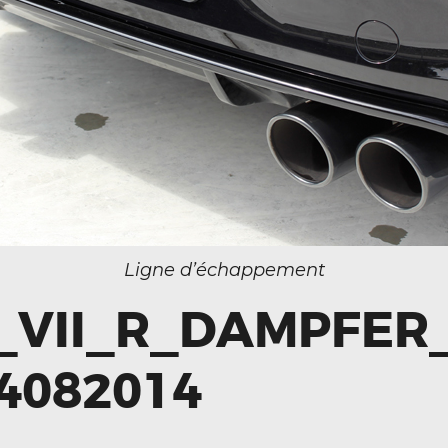
034118400_1700_26042013
Ligne d’échappement
_VII_R_DAMPFER_
4082014