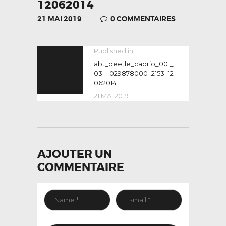
12062014
21 MAI 2019
0
COMMENTAIRES
NAVIGATION
Published in
Previous
post:
abt_beetle_cabrio_001_
DE
03__029878000_2153_12
L’ARTICLE
062014
21 MAI 2019
AJOUTER UN
COMMENTAIRE