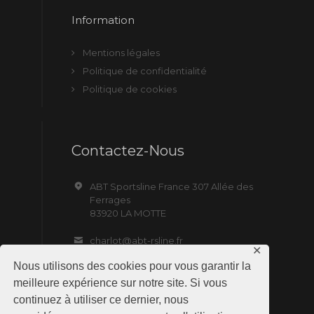
Information
Mentions légales
Politique de confidentialité
Politique de cookies
Contactez-Nous
ABT Sportsline France 307 Allée des
Ferrages
83920 LA MOTTE
charlot@abt-rsline.fr
✕
Nous utilisons des cookies pour vous garantir la
meilleure expérience sur notre site. Si vous
continuez à utiliser ce dernier, nous