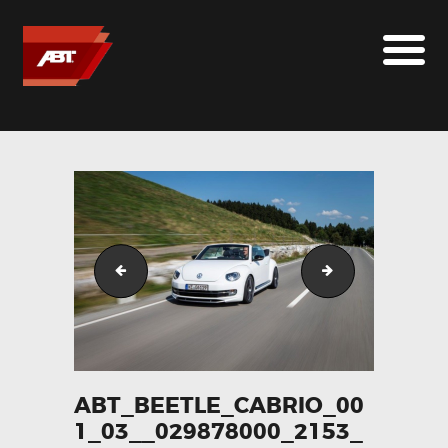
ABT SPORTSLINE FRANCE
LE MONDE ABT
MARQUES
LE SUR-MESURE
ABT
CONTACT
golfvii_front__059192800_1611_25062013
abt_beetle_cab
ABT_BEETLE_CABRIO_00
1_03__029878000_2153_