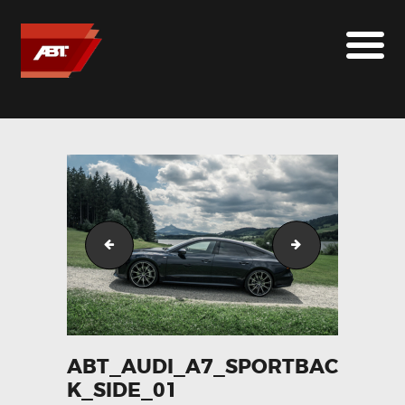
ABT SPORTSLINE FRANCE
LE MONDE ABT
MARQUES
LE SUR-MESURE
ABT
CONTACT
ABT_Audi_A7_Sportback_front_04
ABT_Audi_A7_Sp
ABT_AUDI_A7_SPORTBAC
K_SIDE_01