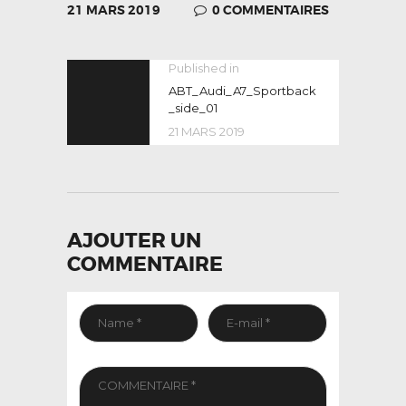
21 MARS 2019
0
COMMENTAIRES
NAVIGATION
Published in
Previous
post:
ABT_Audi_A7_Sportback
DE
_side_01
L’ARTICLE
21 MARS 2019
AJOUTER UN
COMMENTAIRE