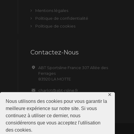
Mentions légales
Politique de confidentialité
Politique de cookies
Contactez-Nous
ABT Sportsline France 307 Allée des
Ferrages
83920 LA MOTTE
charlot@abt-rsline.fr
✕
Nous utilisons des cookies pour vous garantir la
meilleure expérience sur notre site. Si vous
continuez à utiliser ce dernier, nous
considérerons que vous acceptez l'utilisation
des cookies.