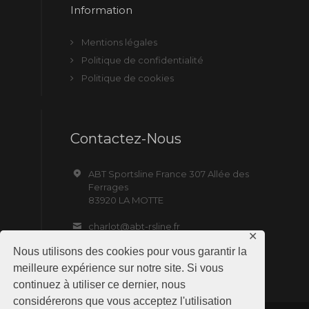
Information
Mentions légales
Politique de confidentialité
Politique de cookies
Contactez-Nous
ABT Sportsline France 307 Allée des
Ferrages
83920 LA MOTTE
charlot@abt-rsline.fr
✕
Nous utilisons des cookies pour vous garantir la
meilleure expérience sur notre site. Si vous
continuez à utiliser ce dernier, nous
considérerons que vous acceptez l'utilisation