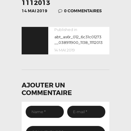
1112013
14 MAI 2019
0
COMMENTAIRES
NAVIGATION
Published in
Previous
post:
abt_as6r_012_6c31c01273
DE
__038911900_1138_11112013
L’ARTICLE
14 MAI 2019
AJOUTER UN
COMMENTAIRE