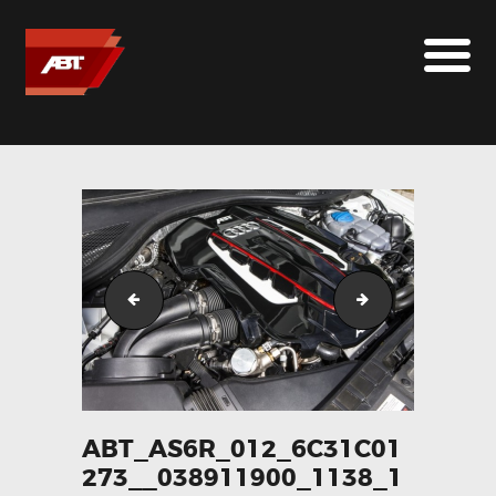
ABT SPORTSLINE FRANCE
LE MONDE ABT
MARQUES
LE SUR-MESURE
ABT
CONTACT
front_90ba49916e__076699200_1138_11112013
abt_as6r_detail
ABT_AS6R_012_6C31C01
273__038911900_1138_1