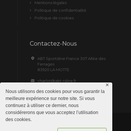
Mentions légales
Politique de confidentialité
Politique de cookies
Contactez-Nous
ABT Sportsline France 307 Allée des
Ferrages
83920 LA MOTTE
charlot@abt-rsline.fr
✕
Nous utilisons des cookies pour vous garantir la
meilleure expérience sur notre site. Si vous
continuez à utiliser ce dernier, nous
considérerons que vous acceptez l'utilisation
des cookies.
ABT Sportsline France © 2019 All Rights