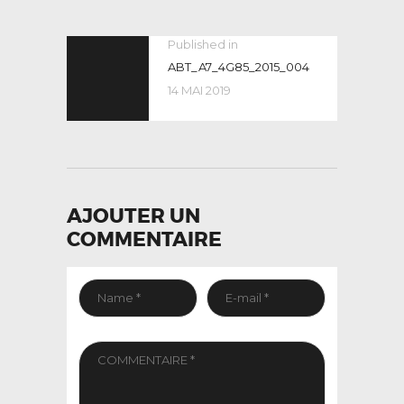
NAVIGATION
Published in
Previous
post:
ABT_A7_4G85_2015_004
DE
14 MAI 2019
L’ARTICLE
AJOUTER UN
COMMENTAIRE