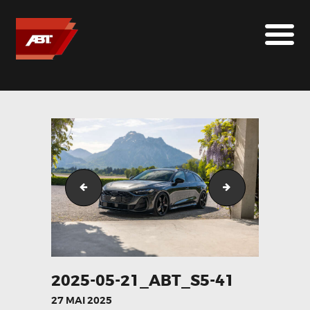
ABT SPORTSLINE FRANCE
LE MONDE ABT
MARQUES
LE SUR-MESURE
ABT
CONTACT
2025-05-21_ABT_S5-47
2025-05-21_ABT
2025-05-21_ABT_S5-41
27 MAI 2025