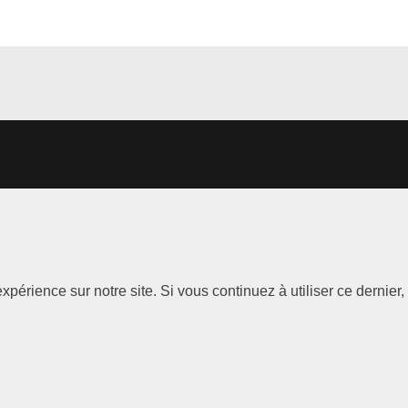
Les
Information
Marques
xpérience sur notre site. Si vous continuez à utiliser ce dernie
Mentions
légales
ABT Limited
Politique de
Audi