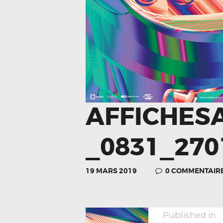
AFFICHES
_0831_270
19 MARS 2019
0
COMMENTAIR
P
Published in