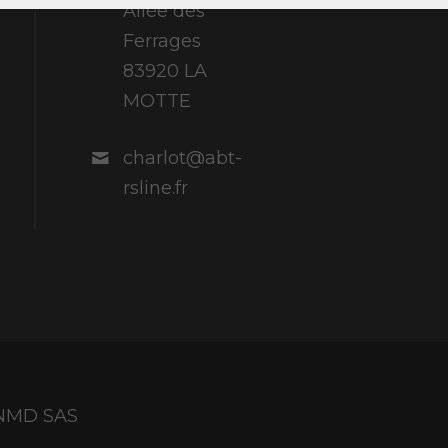
Allée des
Ferrages
83920 LA
MOTTE
charlot@abt-
rsline.fr
y NMD SAS