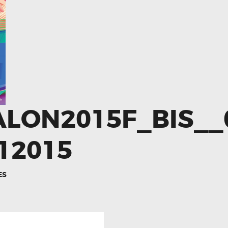
ALON2015F_BIS__
12015
ES
revious