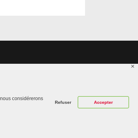
✕
Contactez-
Nous
r, nous considérerons
Refuser
Accepter
ABT Sportsline
France 307