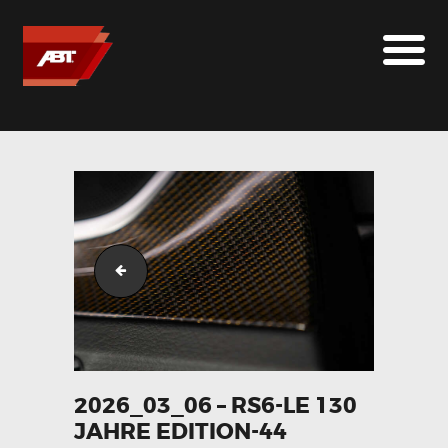
ABT SPORTSLINE FRANCE
LE MONDE ABT
MARQUES
LE SUR-MESURE
ABT
CONTACT
2026_03_06 - RS6-LE 130 Jahre Edition-43
2026_03_06 – RS6-LE 130
JAHRE EDITION-44