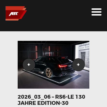
ABT SPORTSLINE FRANCE
LE MONDE ABT
MARQUES
LE SUR-MESURE
ABT
CONTACT
2026_03_06 - RS6-LE 130 Jahre Edition-29
2026_03_06 - RS6
2026_03_06 – RS6-LE 130
JAHRE EDITION-30