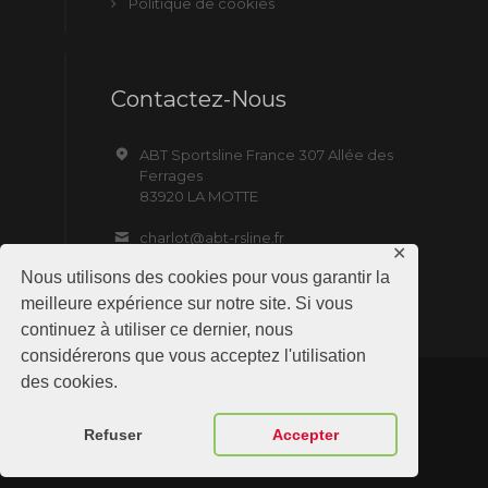
Politique de cookies
Contactez-Nous
ABT Sportsline France 307 Allée des
Ferrages
83920 LA MOTTE
charlot@abt-rsline.fr
✕
Nous utilisons des cookies pour vous garantir la
meilleure expérience sur notre site. Si vous
continuez à utiliser ce dernier, nous
considérerons que vous acceptez l'utilisation
des cookies.
ABT Sportsline France © 2019 All Rights
Refuser
Accepter
Reserved. Site by NMD SAS