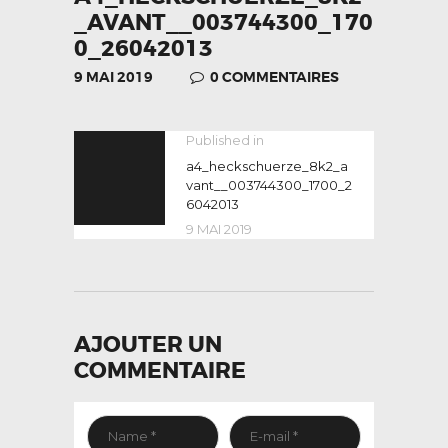
_AVANT__003744300_170
0_26042013
9 MAI 2019
0
COMMENTAIRES
NAVIGATION
Published in
Previous
post:
a4_heckschuerze_8k2_a
DE
vant__003744300_1700_2
L’ARTICLE
6042013
9 MAI 2019
AJOUTER UN
COMMENTAIRE