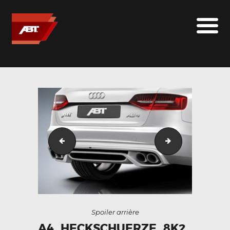
ABT SPORTSLINE FRANCE
LE MONDE ABT
MARQUES
LE SUR-MESURE
ABT
CONTACT
a4_avant_8k2_side__091817500_1700_26042013
a4_avant_8k2_h
Spoiler arrière
A4_HECKSCHUERZE_8K2