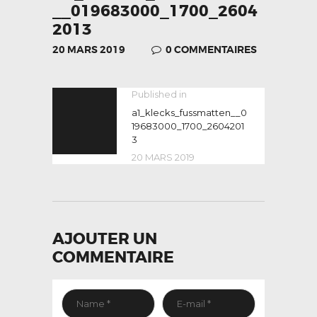
__019683000_1700_2604
2013
20 MARS 2019
0
COMMENTAIRES
NAVIGATION
Published in
Previous
post:
a1_klecks_fussmatten__0
DE
19683000_1700_2604201
L’ARTICLE
3
20 MARS 2019
AJOUTER UN
COMMENTAIRE