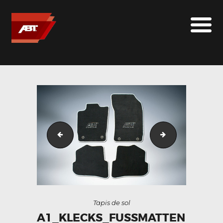
ABT SPORTSLINE FRANCE
LE MONDE ABT
MARQUES
LE SUR-MESURE
ABT
CONTACT
a1_klecks_rot_heck_05__036048300_1700_2604201
a1_highvoltage
Tapis de sol
A1_KLECKS_FUSSMATTEN