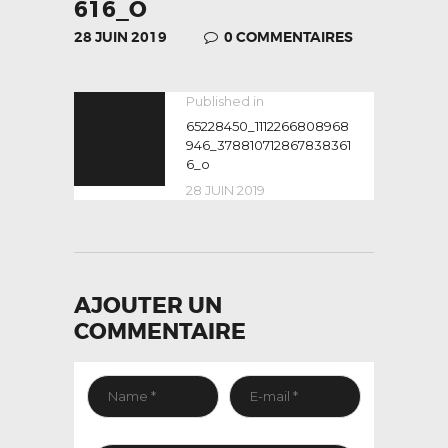
616_O
28 JUIN 2019
0
COMMENTAIRES
NAVIGATION
Published in
Previous
post:
65228450_1112266808968
DE
946_378810712867838361
L’ARTICLE
6_o
28 JUIN 2019
AJOUTER UN
COMMENTAIRE