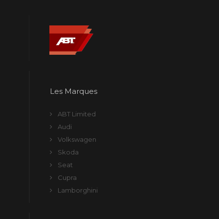
Les Marques
ABT Limited
Audi
Volkswagen
Skoda
Seat
Cupra
Lamborghini