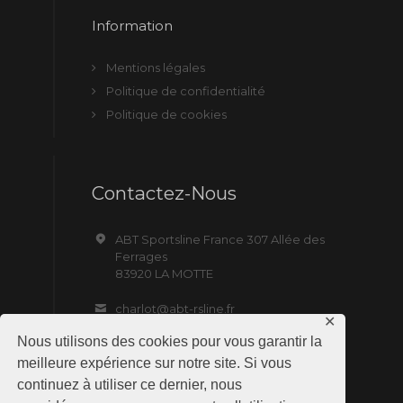
Information
Mentions légales
Politique de confidentialité
Politique de cookies
Contactez-Nous
ABT Sportsline France 307 Allée des
Ferrages
83920 LA MOTTE
charlot@abt-rsline.fr
✕
Nous utilisons des cookies pour vous garantir la
meilleure expérience sur notre site. Si vous
continuez à utiliser ce dernier, nous