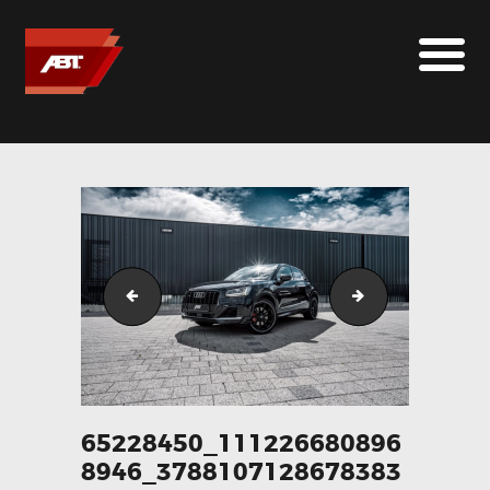
ABT SPORTSLINE FRANCE
LE MONDE ABT
MARQUES
LE SUR-MESURE
ABT
CONTACT
Audi_ A4 Avant_Side
65268737_11122
65228450_111226680896
8946_3788107128678383