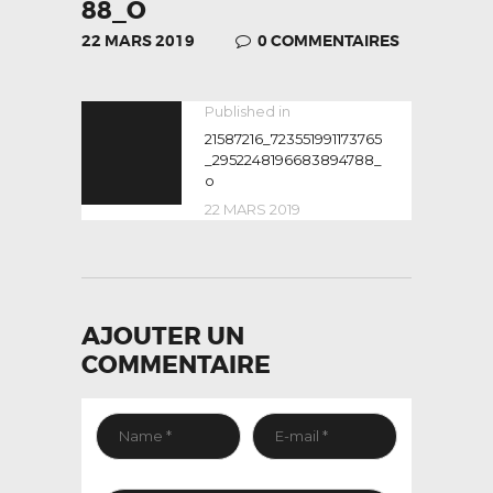
88_O
22 MARS 2019
0
COMMENTAIRES
NAVIGATION
Published in
Previous
post:
21587216_723551991173765
DE
_2952248196683894788_
L’ARTICLE
o
22 MARS 2019
AJOUTER UN
COMMENTAIRE