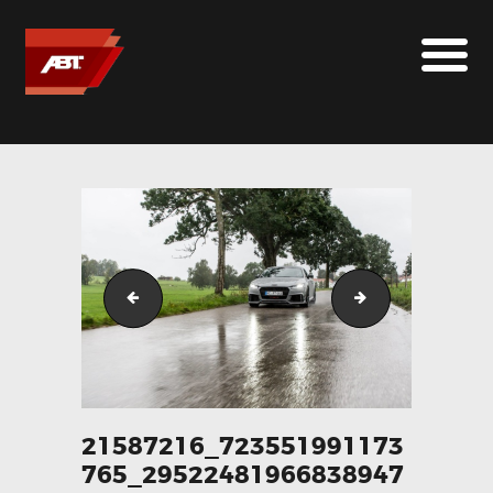
ABT SPORTSLINE FRANCE
LE MONDE ABT
MARQUES
LE SUR-MESURE
ABT
CONTACT
21587169_723552224507075_2070581721422715004_o
21587216_72355
21587216_723551991173
765_29522481966838947