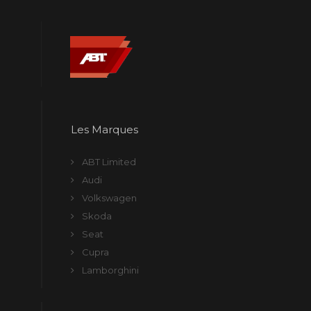
Les Marques
ABT Limited
Audi
Volkswagen
Skoda
Seat
Cupra
Lamborghini