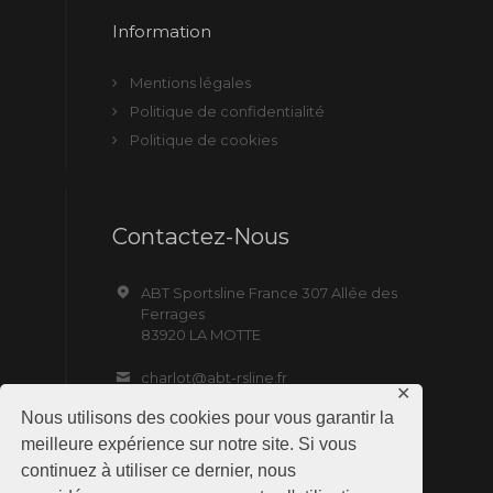
Information
Mentions légales
Politique de confidentialité
Politique de cookies
Contactez-Nous
ABT Sportsline France 307 Allée des
Ferrages
83920 LA MOTTE
charlot@abt-rsline.fr
✕
Nous utilisons des cookies pour vous garantir la
meilleure expérience sur notre site. Si vous
continuez à utiliser ce dernier, nous