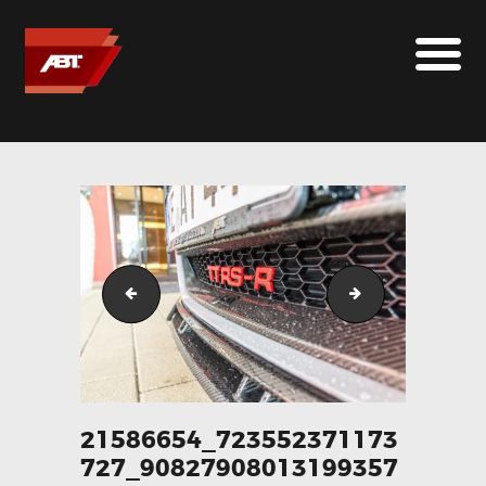
ABT SPORTSLINE FRANCE
LE MONDE ABT
MARQUES
LE SUR-MESURE
ABT
CONTACT
21551941_723551864507111_8906482609558700352_o
21586669_72355
21586654_723552371173
727_90827908013199357