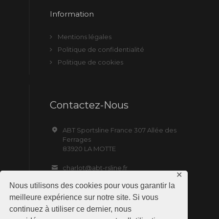
Information
Mentions légales
Politique de confidentialité
Politique de cookies
Contactez-Nous
ABT Sportsline France 307 Allée des
Ferrages
83920 LA MOTTE
charlot@abt-rsline.fr
✕
Nous utilisons des cookies pour vous garantir la
meilleure expérience sur notre site. Si vous
continuez à utiliser ce dernier, nous