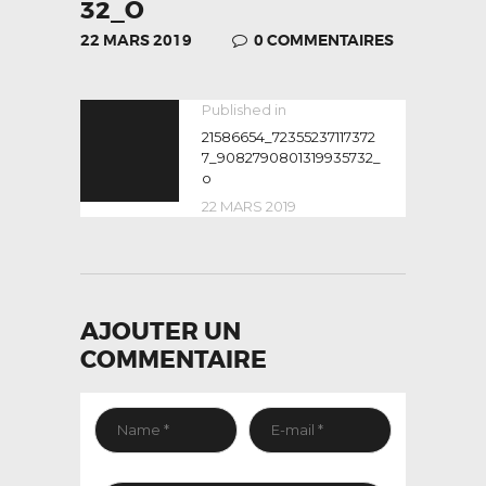
32_O
22 MARS 2019
0
COMMENTAIRES
NAVIGATION
Published in
Previous
post:
21586654_72355237117372
DE
7_9082790801319935732_
L’ARTICLE
o
22 MARS 2019
AJOUTER UN
COMMENTAIRE