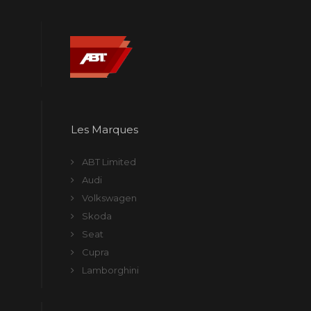
Les Marques
ABT Limited
Audi
Volkswagen
Skoda
Seat
Cupra
Lamborghini