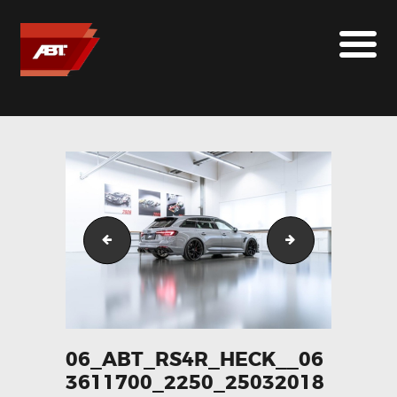
ABT SPORTSLINE FRANCE
LE MONDE ABT
MARQUES
LE SUR-MESURE
ABT
CONTACT
04_abt_rs4r_heck__094785800_2250_25032018
07_abt_rs4r_he
06_ABT_RS4R_HECK__06
3611700_2250_25032018