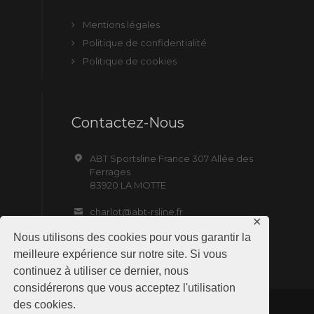
Mentions légales
Politique de confidentialité
Politique de cookies
Contactez-Nous
ABT Sportsline France 307 Allée des
Ferrages
83920 LA MOTTE
charlot@abt-rsline.fr
✕
Nous utilisons des cookies pour vous garantir la
meilleure expérience sur notre site. Si vous
continuez à utiliser ce dernier, nous
considérerons que vous acceptez l'utilisation
des cookies.