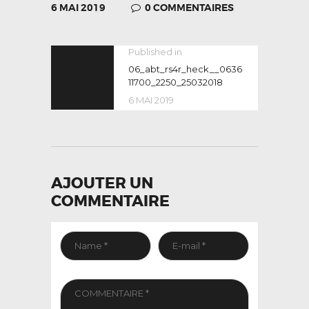
6 MAI 2019
0
COMMENTAIRES
NAVIGATION
Published in
Previous
post:
06_abt_rs4r_heck__0636
DE
11700_2250_25032018
L’ARTICLE
6 MAI 2019
AJOUTER UN
COMMENTAIRE